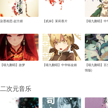
染墨相思-赵方婧
【贰婶】茉莉香片
【喵九翻唱】中
【喵九翻唱】故梦
【喵九翻唱】中华铄金娘
【喵九翻唱】百
情版)
二次元音乐