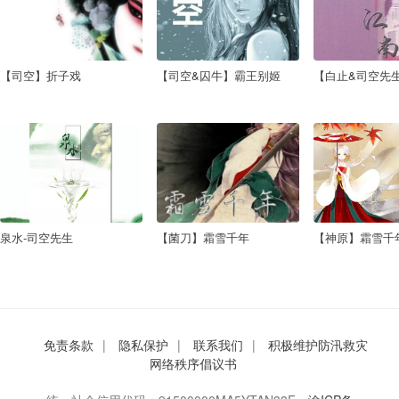
【司空】折子戏
【司空&囚牛】霸王别姬
【白止&司空先生
泉水-司空先生
【菌刀】霜雪千年
【神原】霜雪千
免责条款
隐私保护
联系我们
积极维护防汛救灾
网络秩序倡议书