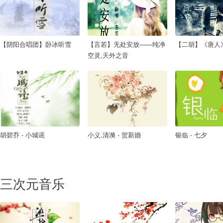
【阴阳合唱团】卧冰听雪
【言若】无处安放——纯净
【二胡】《唐人
空灵,天外之音
胡碧乔 - 小城谣
小义,清漪 - 贺新婚
银临 - 七夕
三次元音乐