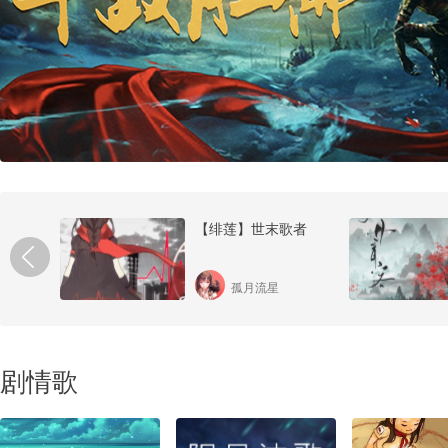
漪
【绯莲】世末歌者
孤月流星
剧情歌