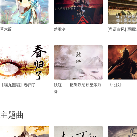
草木辞
楚歌令
[粤语古风] 重回
【喵九翻唱】春归了
秋红——记蜀汉昭烈皇帝刘
《北伐》
备
主题曲