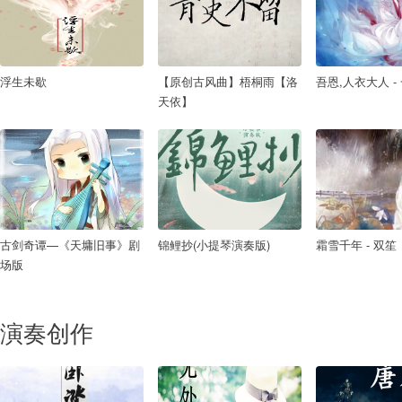
浮生未歇
【原创古风曲】梧桐雨【洛
吾恩,人衣大人 -
天依】
古剑奇谭—《天墉旧事》剧
锦鲤抄(小提琴演奏版)
霜雪千年 - 双笙
场版
演奏创作