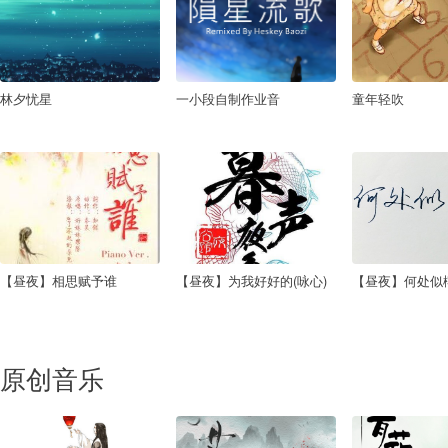
林夕忧星
一小段自制作业音
童年轻吹
【昼夜】相思赋予谁
【昼夜】为我好好的(咏心)
【昼夜】何处似
原创音乐