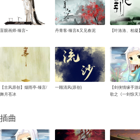
盲眼画师-臻言~
丹青客-臻言&又见春泥
【叶洛洛、柏凝
【古风原创】烟雨亭-臻言/
一顾清风(原创)
【剑侠情缘手游
舞月苍冰
歌之《一剑惊天
插曲