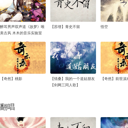
醉耳男声双声道《故梦》唯
【苏缙】青史不留
悟空
美古风 木木的音乐实验室
【奇然】桃影
【情桑】我的一个道姑朋友
【奇然】前世滇
【剑网三同人歌】
翻唱